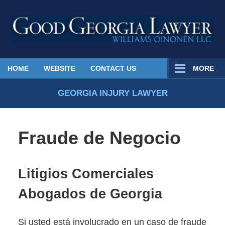
Published
HOME
WEBSITE
CONTACT US
MORE
By
Georgia
GEORGIA INJURY LAWYER
Injury
Lawyer
Blog
Fraude de Negocio
Litigios Comerciales
Abogados de Georgia
Si usted está involucrado en un caso de fraude